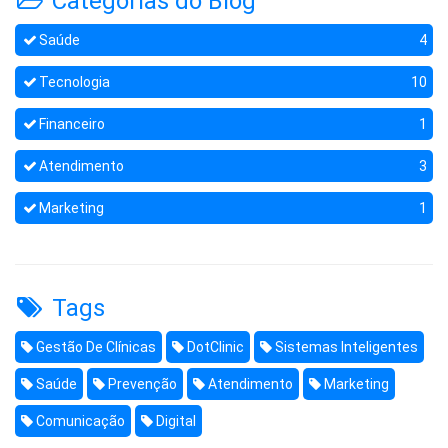
Categorias do Blog
Saúde
4
Tecnologia
10
Financeiro
1
Atendimento
3
Marketing
1
Tags
Gestão De Clínicas
DotClinic
Sistemas Inteligentes
Saúde
Prevenção
Atendimento
Marketing
Comunicação
Digital