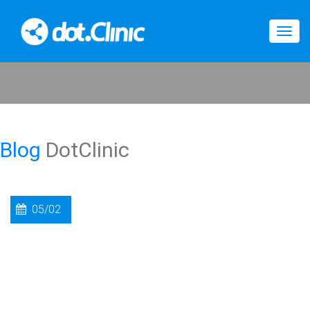
Togg
navig
Blog
DotClinic
05/02