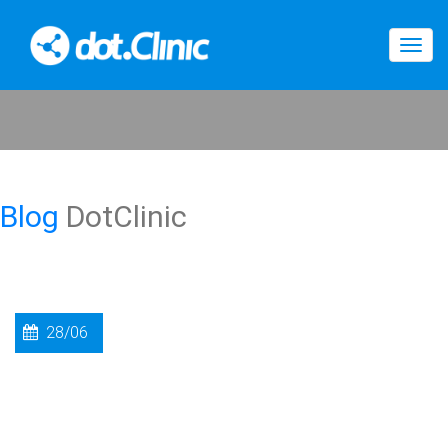
Togg
navig
Blog
DotClinic
28/06