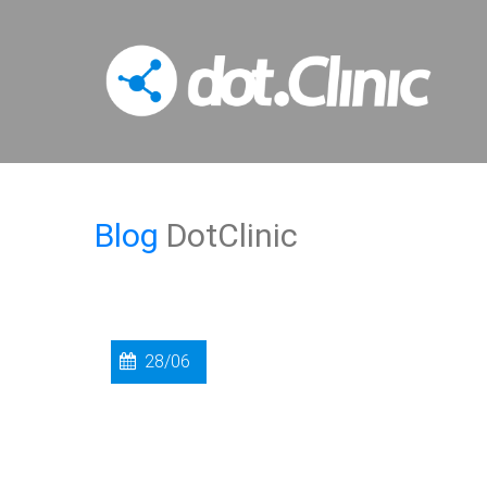
Blog
DotClinic
28/06