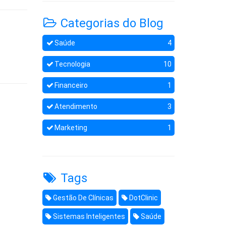
Categorias do Blog
Saúde
4
Tecnologia
10
Financeiro
1
Atendimento
3
Marketing
1
Tags
Gestão De Clínicas
DotClinic
Sistemas Inteligentes
Saúde